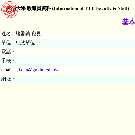
大同大學 教職員資料 (Information of TTU Faculty & Staff)
基本資
姓名：褚盈鑛 職員
單位：行政單位
電話：
手機：
email：
ykchu@gm.ttu.edu.tw
網址：