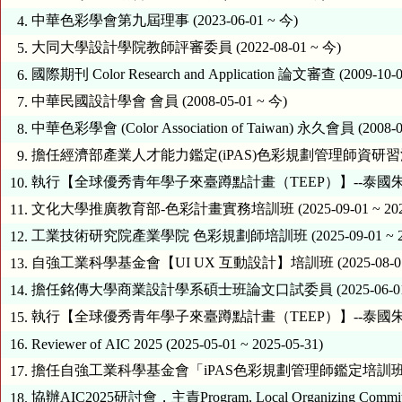
中華色彩學會第九屆理事 (2023-06-01 ~ 今)
4.
大同大學設計學院教師評審委員 (2022-08-01 ~ 今)
5.
國際期刊 Color Research and Application 論文審查 (2009-10-0
6.
中華民國設計學會 會員 (2008-05-01 ~ 今)
7.
中華色彩學會 (Color Association of Taiwan) 永久會員 (2008-0
8.
擔任經濟部產業人才能力鑑定(iPAS)色彩規劃管理師資研習活動【色彩
9.
執行【全球優秀青年學子來臺蹲點計畫（TEEP）】--泰國朱拉隆功大學 (
10.
文化大學推廣教育部-色彩計畫實務培訓班 (2025-09-01 ~ 2025-
11.
工業技術研究院產業學院 色彩規劃師培訓班 (2025-09-01 ~ 202
12.
自強工業科學基金會【UI UX 互動設計】培訓班 (2025-08-01 ~ 
13.
擔任銘傳大學商業設計學系碩士班論文口試委員 (2025-06-01 ~ 2
14.
執行【全球優秀青年學子來臺蹲點計畫（TEEP）】--泰國朱拉隆功大學 (
15.
16.
Reviewer of AIC 2025 (2025-05-01 ~ 2025-05-31)
擔任自強工業科學基金會「iPAS色彩規劃管理師鑑定培訓班」課程教師 (2
17.
協辦AIC2025研討會，主責Program, Local Organizing Committee 
18.