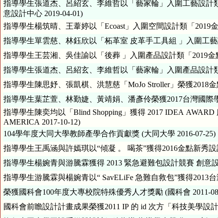
指導學生張道杰、呂紹玄、李維哲以「藝家輪」入圍工藝設計類「2
意設計中心 2019-04-01)
指導學生楊筑晴、王葦婷以「Ecoast」入圍空間設計類「2019金點
指導學生單雲慈、林鈺欣以「柘革室 皮革手工具組 」入圍工藝設計類 
指導學生王芸湘、吳佳諭以「後葬 」入圍產品設計類「2019金點新秀
指導學生張道杰、呂紹玄、李維哲以「藝家輪」入圍產品設計類「201
指導學生陳思妤、張凱棋、洪慧慈「MoJo Stroller」榮獲2018
指導學生葉芷萱、林勤婕、黃靖娟、潘彥伶榮獲2017台灣國際學生創意
指導學生陳奕均以「Blind Shopping」獲得 2017 IDEA AWARD 服務設計
AMERICA 2017-10-12)
104學年度大同大學教師產學合作貢獻獎 (大同大學 2016-07-25)
指導學生王禹涵與許嫣琪以“傾凝 。 喝茶”獲得2016金點新秀設計
指導學生游騰霖與楊婉青以“ SavELiFe 急難自救包”獲得2013台
榮獲國科會100年度大專校院特殊優秀人才獎勵 (國科會 2011-08-
國科會前瞻設計計畫成果榮獲2011 IP 的 id 次方「科技美學設