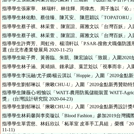
指導學生張家寧、 林瑞軒、林佳輝、周偉杰、 周子逸以「伈」榮獲20
指導學生林佑勳、蔡佳臻、陳芃安、 陳思穎以「TOPATORU」榮獲
指導學生蔡子祺、林采萱 、陳宣諠、羅雅文以「台灣百妖」入圍2021
指導學生蔡子祺、林采萱 、陳宣諠、羅雅文以「台灣百妖」入圍2021
指導學生許齊芳、周虹伶、楊淯軒以「P.SAR-搜救犬職傷防護用具」獲得2020台
選 (台北市產業發展局 2020-11-25)
指導學生歐子齊、黃善臨、朱凱、陳宏諭以「致親」入圍2020放視大賞
指導學生林子涵、黃靖娟、鍾承諺、葉芷彣以「視事而非」入圍2020放
指導學生劉郁琳以「揪啾CHU-U」入圍「2020金點新秀贊助特別獎」
指導學生陳薇心/程愉以「WATT-農用防風儲能裝置 WATT-Agricultural
獎」 (台灣設計研究院 2020-04-23)
指導學生林莉馨與李奕璇以「Blood Fashion」參加2019台灣國
指導學生單雲慈、林鈺欣以「柘革室 皮革手工具組 」榮獲「201
11-11)