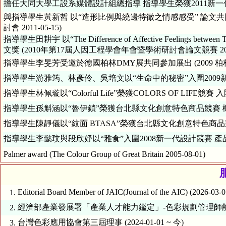
擔任大同大學工設系媒體設計組總指導 指導學生榮獲2011新一代設計
與指導學生黃新哲 以“造形比例與繞邊特徵之情感感受” 論文共同獲得Ju
討會 2011-05-15)
指導學生田耕宇 以“The Difference of Affective Feelings between Ta
文獎 (2010年第17屆人因工程學會年會暨學術研討會論文競賽 2010-
指導學生李旻芳受邀於德國柏林DMY展共同參加展出 (2009 柏林DMY
指導學生游雅筠、林彥伶、吳培文以“生命中的秘密”入圍2009新一代
指導學生林佩璇以“Colorful Life”榮獲COLORS OF LIFE競賽 入圍決選 (N
指導學生孫斛涵以“魯伊鎖”榮獲台北縣文化創意特色商品競賽 概念設計
指導學生陳靜儀以“紋面 BTASA”榮獲台北縣文化創意特色商品競賽 
指導學生李懿玟與段欣妤以“雅食”入圍2008新一代設計競賽 產品設計
Palmer award (The Colour Group of Great Britain 2005-08-01)
服
Editorial Board Member of JAIC(Journal of the AIC) (2026-03-
1.
經濟部產業發展署「產業人才能力鑑定」-色彩規劃管理師能力鑑定專業
2.
台灣色彩應用協會第三屆理事 (2024-01-01 ~ 今)
3.