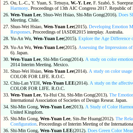
25.
Ou, L.-C., Y. Yuan, S. Tetsuya,
W.-Y. Lee
, F. Szabó, S. Sueepr
Harmony
. Proceedings of 13th AIC Congress 2017. Republic of
26.
Wen-Yuan Lee
, Shuo-Wei Hsiao, Shi-Min Gong(2016).
Does S
Meeting. Chile.
27.
Shuo-Wei Hsiao,
Wen-Yuan Lee
(2015).
Developing Emotion M
Responses
. Proceedings of IASDR2015 interplay. Australia.
28.
Yu-An Wu,
Wen-Yuan Lee
(2015).
Explore the Age Difference 
29.
Yu-An Wu,
Wen-Yuan Lee
(2015).
Assessing the Impressions of
6). Japan.
30.
Wen-Yuan Lee
, Shi-Min Gong(2014).
A study on color emotion
2014 Interim Meeting. Mexico.
31.
Shuo-Wei Hsiao,
Wen-Yuan Lee
(2014).
A study on color usage
COLOR FOR LIFE. R.O.C.
32.
Chiu-Lan YEH,
Wen-Yuan LEE
(2014).
A study on the affecti
COLOR FOR LIFE. R.O.C.
33.
Wen-Yuan Lee
, Ya-Hui Chi, Shi-Min Gong(2013).
The Emotiona
International Association of Societies of Design Resear. Japan.
34.
Shi-Min Gong,
Wen-Yuan Lee
(2013).
A Study of Color Harmon
United Kingdom.
35.
Shi-Min Gong,
Wen-Yuan Lee
, Sin-Jhe Huang(2012).
The Rela
Configuration
. Proceedings of Interim Meeting of the Internatio
36.
Shi-Min Gong,
Wen-Yuan LEE
(2012).
Does Green Color Mea