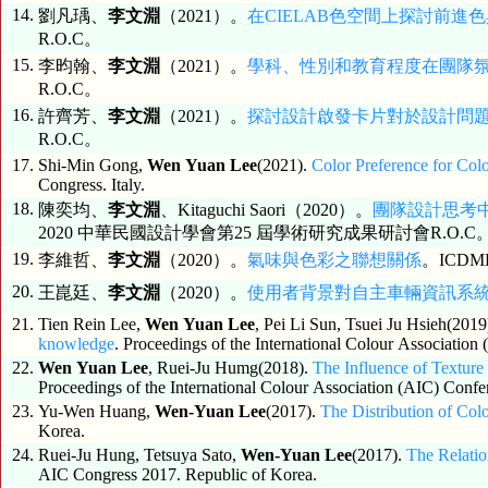
14.
劉凡瑀、
李文淵
（2021）。
在CIELAB色空間上探討前進
R.O.C。
15.
李昀翰、
李文淵
（2021）。
學科、性別和教育程度在團隊
R.O.C。
16.
許齊芳、
李文淵
（2021）。
探討設計啟發卡片對於設計問
R.O.C。
17.
Shi-Min Gong,
Wen Yuan Lee
(2021).
Congress. Italy.
18.
陳奕均、
李文淵
、Kitaguchi Saori（2020）。
團隊設計思考
2020 中華民國設計學會第25 屆學術研究成果研討會R.O.C
19.
李維哲、
李文淵
（2020）。
氣味與色彩之聯想關係
。ICD
20.
王崑廷、
李文淵
（2020）。
使用者背景對自主車輛資訊系
21.
Tien Rein Lee,
Wen Yuan Lee
, Pei Li Sun, Tsuei Ju Hsieh(2019
knowledge
. Proceedings of the International Colour Associatio
22.
Wen Yuan Lee
, Ruei-Ju Humg(2018).
The Influence of Textur
Proceedings of the International Colour Association (AIC) Confe
23.
Yu-Wen Huang,
Wen-Yuan Lee
(2017).
The Distribution of Co
Korea.
24.
Ruei-Ju Hung, Tetsuya Sato,
Wen-Yuan Lee
(2017).
The Relatio
AIC Congress 2017. Republic of Korea.