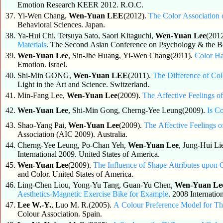
Emotion Research KEER 2012. R.O.C.
37.
Yi-Wen Chang,
Wen-Yuan LEE
(2012).
The Color Association
Behavioral Sciences. Japan.
38.
Ya-Hui Chi, Tetsuya Sato, Saori Kitaguchi,
Wen-Yuan Lee
(201
Materials
. The Second Asian Conference on Psychology & the Be
39.
Wen-Yuan Lee
, Sin-Jhe Huang, Yi-Wen Chang(2011).
Color Ha
Emotion. Israel.
40.
Shi-Min GONG,
Wen-Yuan LEE
(2011).
The Difference of Col
Light in the Art and Science. Switzerland.
41.
Min-Fang Lee,
Wen-Yuan Lee
(2009).
The Affective Feelings o
42.
Wen-Yuan Lee
, Shi-Min Gong, Cherng-Yee Leung(2009).
Is C
43.
Shao-Yang Pai,
Wen-Yuan Lee
(2009).
The Affective Feelings o
Association (AIC 2009). Australia.
44.
Cherng-Yee Leung, Po-Chan Yeh,
Wen-Yuan Lee
, Jung-Hui L
International 2009. United States of America.
45.
Wen-Yuan Lee
(2009).
The Influence of Shape Attributes upon C
and Color. United States of America.
46.
Ling-Chen Liou, Yong-Yu Tang, Guan-Yu Chen,
Wen-Yuan Le
Aesthetics-Magnetic Exercise Bike for Example
. 2008 Internati
47.
Lee W.-Y.
, Luo M. R.(2005).
A Colour Preference Model for T
Colour Association. Spain.