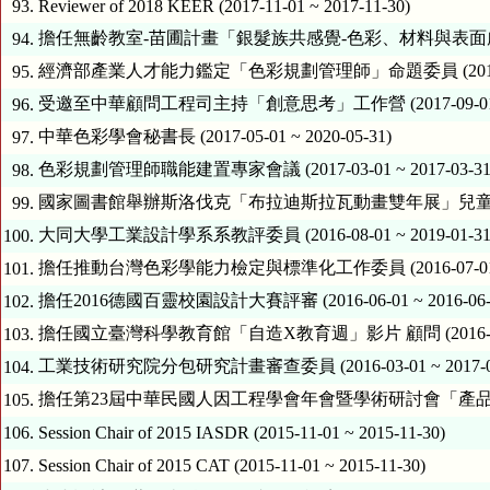
93.
Reviewer of 2018 KEER (2017-11-01 ~ 2017-11-30)
擔任無齡教室-苗圃計畫「銀髮族共感覺-色彩、材料與表面處理(CMF)設
94.
經濟部產業人才能力鑑定「色彩規劃管理師」命題委員 (2017-10-01
95.
受邀至中華顧問工程司主持「創意思考」工作營 (2017-09-01 ~ 2
96.
中華色彩學會秘書長 (2017-05-01 ~ 2020-05-31)
97.
色彩規劃管理師職能建置專家會議 (2017-03-01 ~ 2017-03-31
98.
國家圖書館舉辦斯洛伐克「布拉迪斯拉瓦動畫雙年展」兒童繪畫甄選評審 (
99.
大同大學工業設計學系系教評委員 (2016-08-01 ~ 2019-01-31
100.
擔任推動台灣色彩學能力檢定與標準化工作委員 (2016-07-01 ~ 2
101.
擔任2016德國百靈校園設計大賽評審 (2016-06-01 ~ 2016-06-
102.
擔任國立臺灣科學教育館「自造X教育週」影片 顧問 (2016-04-01 
103.
工業技術研究院分包研究計畫審查委員 (2016-03-01 ~ 2017-03
104.
擔任第23屆中華民國人因工程學會年會暨學術研討會「產品設計」論文發表
105.
106.
Session Chair of 2015 IASDR (2015-11-01 ~ 2015-11-30)
107.
Session Chair of 2015 CAT (2015-11-01 ~ 2015-11-30)