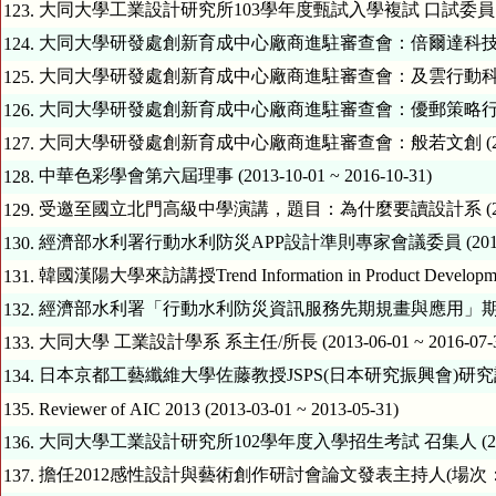
大同大學工業設計研究所103學年度甄試入學複試 口試委員 (2013-11
123.
大同大學研發處創新育成中心廠商進駐審查會：倍爾達科技有限公司 (201
124.
大同大學研發處創新育成中心廠商進駐審查會：及雲行動科技有限公司 (2
125.
大同大學研發處創新育成中心廠商進駐審查會：優郵策略行銷公司 (2013
126.
大同大學研發處創新育成中心廠商進駐審查會：般若文創 (2013-11-0
127.
中華色彩學會第六屆理事 (2013-10-01 ~ 2016-10-31)
128.
受邀至國立北門高級中學演講，題目：為什麼要讀設計系 (2013-10-0
129.
經濟部水利署行動水利防災APP設計準則專家會議委員 (2013-09-01
130.
韓國漢陽大學來訪講授Trend Information in Product Development 
131.
經濟部水利署「行動水利防災資訊服務先期規畫與應用」期中審查委員 (2
132.
大同大學 工業設計學系 系主任/所長 (2013-06-01 ~ 2016-07-3
133.
日本京都工藝纖維大學佐藤教授JSPS(日本研究振興會)研究計劃案海外研
134.
135.
Reviewer of AIC 2013 (2013-03-01 ~ 2013-05-31)
大同大學工業設計研究所102學年度入學招生考試 召集人 (2013-02-0
136.
擔任2012感性設計與藝術創作研討會論文發表主持人(場次：產品設計) (2
137.