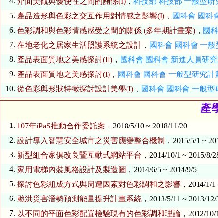
4.
介面美觀與優使性之間的關係(I)
，
科技部
科技部 一般型
5.
產品造形與色彩之交互作用對情感之影響(I)
，
國科會
國科
6.
色彩調和與色彩情感感受之間的關係 (多年期計畫案)
，
國
7.
在地老化之居家生活照護系統之設計
，
國科會
國科會 一
8.
產品表面質地之美感探討(II)
，
國科會
國科會 新進人員研
9.
產品表面質地之美感探討(I)
，
國科會
國科會 一般型研究計
10.
從色彩與形狀特徵探討設計美學(I)
，
國科會
國科會 一般
產
1.
107年iPaS推動合作委託案
，2018/5/10 ~ 2018/11/20
2.
設計導入智慧安全城市之災害應變整合機制
，2015/5/1 ~ 20
3.
新型組合家俱改良暨互動式網站平台
，2014/10/1 ~ 2015/8/2
4.
家用電梯內裝風格設計及製造圖
，2014/6/5 ~ 2014/9/5
5.
探討色彩組成方式與周遭因素對色彩調和之影響
，2014/1/1 
6.
颱洪災害潛勢預測能量提升計畫系統
，2013/5/11 ~ 2013/12/
7.
以不同的平面色彩配置檢驗現有的色彩調和理論
，2012/10/1