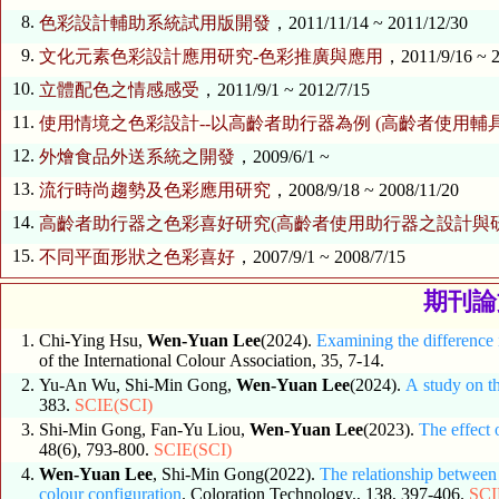
8.
色彩設計輔助系統試用版開發
，2011/11/14 ~ 2011/12/30
9.
文化元素色彩設計應用研究-色彩推廣與應用
，2011/9/16 ~ 2
10.
立體配色之情感感受
，2011/9/1 ~ 2012/7/15
11.
使用情境之色彩設計--以高齡者助行器為例 (高齡者使用輔
12.
外燴食品外送系統之開發
，2009/6/1 ~
13.
流行時尚趨勢及色彩應用研究
，2008/9/18 ~ 2008/11/20
14.
高齡者助行器之色彩喜好研究(高齡者使用助行器之設計與
15.
不同平面形狀之色彩喜好
，2007/9/1 ~ 2008/7/15
期刊論文 
1.
Chi-Ying Hsu,
Wen-Yuan Lee
(2024).
Examining the difference
of the International Colour Association, 35, 7-14.
2.
Yu-An Wu, Shi-Min Gong,
Wen-Yuan Lee
(2024).
A study on th
383.
SCIE(SCI)
3.
Shi-Min Gong, Fan-Yu Liou,
Wen-Yuan Lee
(2023).
The effect 
48(6), 793-800.
SCIE(SCI)
4.
Wen-Yuan Lee
, Shi-Min Gong(2022).
The relationship betwee
colour configuration
. Coloration Technology., 138, 397-406.
SCI