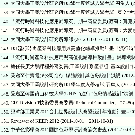
大同大學工業設計研究所102學年度甄試入學考試 召集人 (2012-10-0
138.
大同大學工業設計研究所102學年度甄試入學考試 "英文"考試命題委員 (2
139.
「流行時尚科技化應用輔導案」期中審查委員(廠商：寬寬文創公司) (201
140.
「流行時尚科技化應用輔導案」期中審查委員(廠商：大愛感恩科技公司) (
141.
大同大學工業設計研究所導師 (2012-08-01 ~ 2013-05-31)
142.
101流行時尚產業科技應用與高值化輔導推動計畫「流行時尚科技化應用輔
143.
144.
擔任長庚大學課程外審委員(工業設計系產品組"基本設計"課程) (2012-
145.
受邀至仁寶電腦公司進行“媒體設計與色彩設計”演講 (2012-03-01 
146.
大同大學工業設計研究所101學年度入學考試 召集人 (2012-02-01 
147.
受邀至韓國蔚山科技大學(UNIST)進行“色彩情感設計”演講 (2011-12
148.
CIE Division 1技術委員會委員(Technical Committee, TC1-86) (2
149.
經濟部工業局2011台北世界設計大會暨設計年推動計畫--2011新世代設
150.
151.
Reviewer of KEER 2012 (2011-10-01 ~ 2011-10-31)
中華色彩學會2011國際色彩學研討會論文審查 (2011-10-01 ~ 20
152.