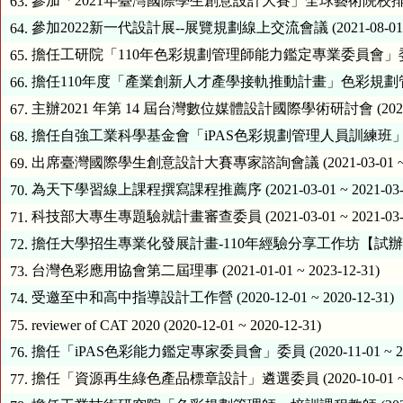
參加「2021年臺灣國際學生創意設計大賽」全球藝術院校排名系統專家研擬
63.
參加2022新一代設計展--展覽規劃線上交流會議 (2021-08-01 ~ 2
64.
擔任工研院「110年色彩規劃管理師能力鑑定專業委員會」委員 (2021-
65.
擔任110年度「產業創新人才產學接軌推動計畫」色彩規劃管理師能力鑑定
66.
主辦2021 年第 14 屆台灣數位媒體設計國際學術研討會 (2021-06-0
67.
擔任自強工業科學基金會「iPAS色彩規劃管理人員訓練班」課程教師 (20
68.
出席臺灣國際學生創意設計大賽專家諮詢會議 (2021-03-01 ~ 202
69.
為天下學習線上課程撰寫課程推薦序 (2021-03-01 ~ 2021-03-
70.
科技部大專生專題驗就計畫審查委員 (2021-03-01 ~ 2021-03-
71.
擔任大學招生專業化發展計畫-110年經驗分享工作坊【試辦大學經驗分享
72.
台灣色彩應用協會第二屆理事 (2021-01-01 ~ 2023-12-31)
73.
受邀至中和高中指導設計工作營 (2020-12-01 ~ 2020-12-31)
74.
75.
reviewer of CAT 2020 (2020-12-01 ~ 2020-12-31)
擔任「iPAS色彩能力鑑定專家委員會」委員 (2020-11-01 ~ 2020
76.
擔任「資源再生綠色產品標章設計」遴選委員 (2020-10-01 ~ 202
77.