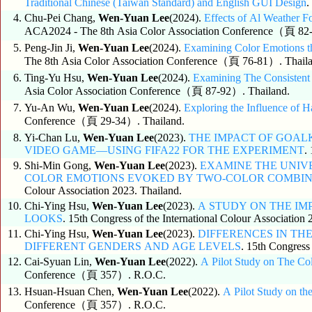
Traditional Chinese (Taiwan Standard) and English GUI Design
.
4.
Chu-Pei Chang,
Wen-Yuan Lee
(2024).
Effects of Al Weather F
ACA2024 - The 8th Asia Color Association Conference（頁 82-
5.
Peng-Jin Ji,
Wen-Yuan Lee
(2024).
Examining Color Emotions t
The 8th Asia Color Association Conference（頁 76-81）. Thaila
6.
Ting-Yu Hsu,
Wen-Yuan Lee
(2024).
Examining The Consistent 
Asia Color Association Conference（頁 87-92）. Thailand.
7.
Yu-An Wu,
Wen-Yuan Lee
(2024).
Exploring the Influence of Ha
Conference（頁 29-34）. Thailand.
8.
Yi-Chan Lu,
Wen-Yuan Lee
(2023).
THE IMPACT OF GOAL
VIDEO GAME—USING FIFA22 FOR THE EXPERIMENT
.
9.
Shi-Min Gong,
Wen-Yuan Lee
(2023).
EXAMINE THE UNIV
COLOR EMOTIONS EVOKED BY TWO-COLOR COMBIN
Colour Association 2023. Thailand.
10.
Chi-Ying Hsu,
Wen-Yuan Lee
(2023).
A STUDY ON THE I
LOOKS
. 15th Congress of the International Colour Association 
11.
Chi-Ying Hsu,
Wen-Yuan Lee
(2023).
DIFFERENCES IN TH
DIFFERENT GENDERS AND AGE LEVELS
. 15th Congress
12.
Cai-Syuan Lin,
Wen-Yuan Lee
(2022).
A Pilot Study on The Co
Conference（頁 357）. R.O.C.
13.
Hsuan-Hsuan Chen,
Wen-Yuan Lee
(2022).
A Pilot Study on th
Conference（頁 357）. R.O.C.