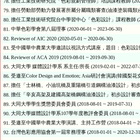
擔任工業技術研究院「色彩規劃管理師」培訓課程教師 (2020-10-01
78.
擔任勞動部勞動力發展署所屬分屬職類審查(油漆塗裝職類)委員 (2020-
79.
擔任工業技術研究院台中學習中心「色彩設計」課程教師 (2020-09-0
80.
中華色彩學會第八屆理事 (2020-06-01 ~ 2023-06-30)
81.
82.
Reviewer of AIC 2020 (2020-05-01 ~ 2020-06-30)
受中國華中農業大學邀請以視訊方式講座，題目：色彩設計的前世與今生 (
83.
84.
Reviewer of ACA 2019 (2019-08-01 ~ 2019-09-30)
大同大學 媒體設計學系 系主任/所長 (2019-02-01 ~ 2022-07-3
85.
受邀至Color Design and Emotion; Asia研討會演講(韓國梨花女子
86.
擔任「士林橋、小油坑橋及重陽橋引道鋼構油漆設計」初步設計審查委員 (
87.
擔任「辛亥高架及建國高架橋鋼構油漆設計」初步設計審查委員 (2018-
88.
大同大學學生獎懲委員會委員 (2018-08-01 ~ 2019-07-31)
89.
大同大學媒體設計學系107學年度教評會委員 (2018-08-01 ~ 201
90.
受邀至中國華中農業大學演講、主持工作營 (2018-04-01 ~ 2018
91.
台灣色彩應用協會第一屆常務理事 (2018-01-01 ~ 2020-12-31
92.