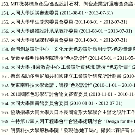
MIT微笑標章產品(金點設計石材、陶瓷產業)評選審查會議 (2011-09-
153.
大同大學採購審查委員 (2011-08-01 ~ 2013-07-31)
154.
大同大學學生獎懲委員會委員 (2011-08-01 ~ 2012-07-31)
155.
大同大學媒體設計系系教評委員 (2011-08-01 ~ 2013-07-31)
156.
大同大學校級課程委員會委員 (2011-08-01 ~ 2012-07-31)
157.
台灣創意設計中心「文化元素色彩設計應用研究-色彩量測與分析」研究勞
158.
受邀至黎明技術學院講授“色彩設計” (2011-05-01 ~ 2011-05-
159.
大同大學 推廣教育中心 工業設計實務班 講授 “色彩計畫” (2011-04-
160.
撰寫協助多明尼加共和國建立工業設計研究所計劃書 (2010-12-01 
161.
受東南科技大學邀請，講授“色彩設計” (2010-11-01 ~ 2010-11
162.
2010國際色彩學研討會論文審查委員 (2010-11-01 ~ 2010-11-
163.
大同大學圖書館委員會委員 (2010-08-01 ~ 2012-07-31)
164.
165.
主持第17屆人因工程學會年會暨學術研討會 "Design for the Future
166.
明新科技大學服務學院「發現他/她了嗎?」攝影比賽評審 (2009-12-0
167.