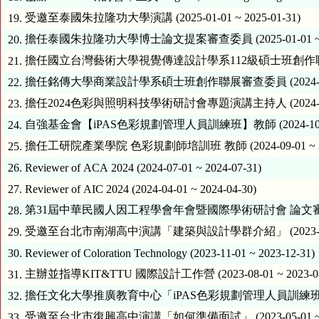
受邀至泰國朱拉隆功大學演講 (2025-01-01 ~ 2025-01-31)
19.
擔任泰國朱拉隆功大學博士論文提案審查委員 (2025-01-01 ~ 202
20.
擔任國立台灣藝術大學視覺傳達設計學系112級碩士班創作聯展--創造模式
21.
擔任銘傳大學商業設計學
22.
擔任2024色彩與照明科技學術研討會專題演講主持人 (2024-11-01 
23.
自強基金會【iPAS色彩規劃管理人員訓練班】教師 (2024-10-01 ~
24.
擔任工研院產業學院 色彩規劃師培訓班 教師 (2024-09-01 ~ 202
25.
26.
Reviewer of ACA 2024 (2024-07-01 ~ 2024-07-31)
27.
Reviewer of AIC 2024 (2024-04-01 ~ 2024-04-30)
第31屆中華民國人因工程學會年會暨國際學術研討會 論文審查委員 (202
28.
受邀至台北市南湖高中演講「建築與設計學群介紹」 (2023-11-01 
29.
30.
Reviewer of Coloration Technology (2023-11-01 ~ 2023-12-31)
主辦並指導KIT&TTU 國際設計工作營 (2023-08-01 ~ 2023-08
31.
擔任文化大學推廣教育中心「iPAS色彩規劃管理人員訓練班」課程教師 (2
32.
受邀至台北市復興高中演講「如何準備面試」 (2023-05-01 ~ 202
33.