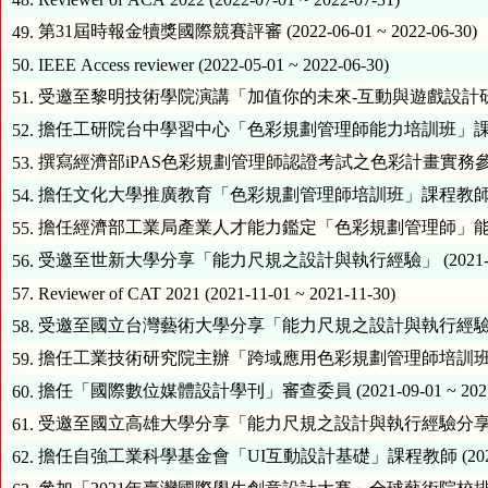
第31屆時報金犢獎國際競賽評審 (2022-06-01 ~ 2022-06-30)
49.
50.
IEEE Access reviewer (2022-05-01 ~ 2022-06-30)
受邀至黎明技術學院演講「加值你的未來-互動與遊戲設計研究之展望」 (2
51.
擔任工研院台中學習中心「色彩規劃管理師能力培訓班」課程教師 (2022
52.
撰寫經濟部iPAS色彩規劃管理師認證考試之色彩計畫實務參考指引 (202
53.
擔任文化大學推廣教育「色彩規劃管理師培訓班」課程教師 (2022-03-
54.
擔任經濟部工業局產業人才能力鑑定「色彩規劃管理師」能力鑑定專業委員 
55.
受邀至世新大學分享「能力尺規之設計與執行經驗」 (2021-12-01 
56.
57.
Reviewer of CAT 2021 (2021-11-01 ~ 2021-11-30)
受邀至國立台灣藝術大學分享「能力尺規之設計與執行經驗」 (2021-1
58.
擔任工業技術研究院主辦「跨域應用色彩規劃管理師培訓班」教師 (2021
59.
擔任「國際數位媒體設計學刊」審查委員 (2021-09-01 ~ 2021-
60.
受邀至國立高雄大學分享「能力尺規之設計與執行經驗分享」 (2021-0
61.
擔任自強工業科學基金會「UI互動設計基礎」課程教師 (2021-08-01
62.