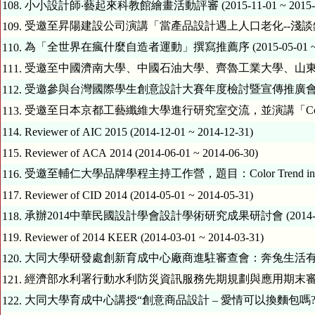
108.
小小設計師‧藝起來科教館繪畫活動評審 (2015-11-01 ~ 2015-1
受邀至昇陽建設公司演講「當產品設計遇上人口老化--淺談銀髮族產品設計
109.
為「全世界在瘋什麼自造者運動」撰寫推薦序 (2015-05-01 ~ 201
110.
受邀至中國濟南大學、中國石油大學、齊魯工業大學、山東工藝美術學院演講
111.
受邀參與台灣國際學生創意設計大賽年度檢討暨宣傳推廣會議 (2015-0
112.
受邀至日本京都工藝纖維大學進行研究室交流，並演講「Color in Product
113.
114.
Reviewer of AIC 2015 (2014-12-01 ~ 2014-12-31)
115.
Reviewer of ACA 2014 (2014-06-01 ~ 2014-06-30)
受邀至輔仁大學品牌學程主持工作營，題目：Color Trend in Product D
116.
117.
Reviewer of CID 2014 (2014-05-01 ~ 2014-05-31)
承辦2014中華民國設計學會設計學術研究成果研討會 (2014-05-01 
118.
119.
Reviewer of 2014 KEER (2014-03-01 ~ 2014-03-31)
大同大學研發處創新育成中心廠商進駐審查會：奔兔生活有限公司 (2014
120.
經濟部水利署行動水利防災資訊服務先期規劃與應用期末審查委員 (2013
121.
大同大學育成中心講授“創意商品設計 – 愛情可以換麵包嗎?” (2013-1
122.