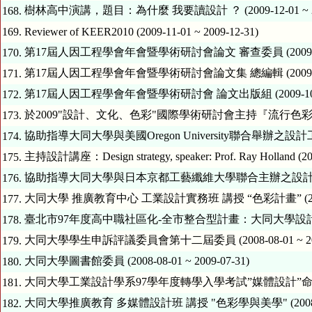
樹林高中演講，題目：為什麼 我要讀設計 ？ (2009-12-01 ~ 200
168.
169.
Reviewer of KEER2010 (2009-11-01 ~ 2009-12-31)
第17屆人因工程學會年會暨學術研討會論文 審查委員 (2009-11-01 
170.
第17屆人因工程學會年會暨學術研討會論文集 總編輯 (2009-10-01 
171.
第17屆人因工程學會年會暨學術研討會 論文出版組 (2009-10-01 ~
172.
於2009"設計、文化、色彩"國際學術研討會主持『流行色彩與文化創意
173.
協助指導大同大學與美國Oregon University聯合舉辦之設計工作營 (2
174.
主持設計講座：Design strategy, speaker: Prof. Ray Holland (200
175.
協助指導大同大學與日本京都工藝纖維大學聯合主辦之設計意象工作營 (2
176.
大同大學 推廣教育中心 工業設計實務班
177.
臺北市97年度高中職社區化-全市整合型計畫：大同大學設計學院協辦單位
178.
大同大學學生申訴評議委員會第十二屆委員 (2008-08-01 ~ 2009
179.
大同大學圖書館委員 (2008-08-01 ~ 2009-07-31)
180.
大同大學工業設計學系97學年度轉學入學考試”媒體設計”命題委員 (200
181.
大同大學推廣教育 多媒體設計班 講授 "色彩學與美學" (2008-07-01
182.