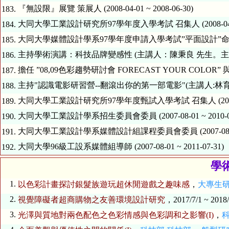
『無設限』展覽 策展人 (2008-04-01 ~ 2008-06-30)
183.
大同大學工業設計研究所97學年度入學考試 召集人 (2008-04-01 ~
184.
大同大學媒體設計學系97學年度申請入學考試”平面設計”命題委員 (200
185.
主持學術演講：科技品牌變感性 (主講人：陳秉良 先生。主辦單位:工設所
186.
擔任 ”08,09色彩趨勢研討會 FORECAST YOUR COLOR” 與談人
187.
主持"認識電影研習營--翻滾出你的第一部電影"(主講人:林育賢 導演。主
188.
大同大學工業設計研究所97學年度甄試入學考試 召集人 (2007-11-0
189.
大同大學工業設計學系招生委員會委員 (2007-08-01 ~ 2010-07
190.
大同大學工業設計學系媒體設計組課程委員會委員 (2007-08-01 ~ 
191.
大同大學96級工設系媒體組導師 (2007-08-01 ~ 2011-07-31)
192.
學
1.
以色彩計畫探討銀髮族遊玩超休閒遊戲之趣味感
，
大專生
2.
視覺障礙者超商購物之友善環境設計研究
，2017/7/1 ~ 2018/
3.
光澤與質地對兩色配色之色彩情感與色彩調和之影響(I)
，