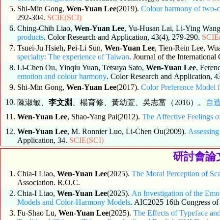
5.
Shi-Min Gong,
Wen-Yuan Lee
(2019).
Colour harmony of two-co
292-304.
SCIE(SCI)
6.
Ching-Chih Liao,
Wen-Yuan Lee
, Yu-Husan Lai, Li-Ying Wan
products
. Color Research and Application, 43(4), 279-290.
SCIE
7.
Tsuei-Ju Hsieh, Pei-Li Sun,
Wen-Yuan Lee
, Tien-Rein Lee, Wu
specialty: The experience of Taiwan
. Journal of the International
8.
Li-Chen Ou, Yinqiu Yuan, Tetsuya Sato,
Wen-Yuan Lee
, Feren
emotion and colour harmony
. Color Research and Application, 4
9.
Shi-Min Gong,
Wen-Yuan Lee
(2017).
Color Preference Model 
10.
陳淑敏、
李文淵
、楊育修、黃幼萱、吳志富（2016）。
自
11.
Wen-Yuan Lee
, Shao-Yang Pai(2012).
The Affective Feelings 
12.
Wen-Yuan Lee
, M. Ronnier Luo, Li-Chen Ou(2009).
Assessing
Application, 34.
SCIE(SCI)
研討會論文 (
1.
Chia-I Liao,
Wen-Yuan Lee
(2025).
The Moral Perception of Sca
Association. R.O.C.
2.
Chia-I Liao,
Wen-Yuan Lee
(2025).
An Investigation of the Emo
Models and Color-Harmony Models
. AIC2025 16th Congress of 
3.
Fu-Shao Lu,
Wen-Yuan Lee
(2025).
The Effects of Typeface and