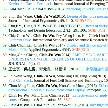
Keyboards Tactile Feedback
. International Journal of Emerging
55.
Kai-Chieh Lin,
Chih-Fu Wu
(2015).
Practicing universal design 
56.
Shih-Bin Wang,
Chih-Fu Wu
(2015).
Design of the force measur
Journal of Industrial Ergonomics, 49, 1-10.
SCIE(SCI)
57.
Chu,P.Y., Hung,H.Y.,
Wu,C.F.
, Liu,Y.T.(2015).
Effects of vario
Technology and Design Education, 27(2), 291-306.
SCIE(SCI)
58.
Chia-Chen Wu,
Chih-Fu Wu
, Pey-Weng Lien, Kai-Chieh Lin(2
Different Style
. International Scholarly and Scientific Research 
59.
Chih-Chun Lai,
Chih-Fu Wu
(2014).
Display and device size eff
Mobile PCs
. Applied Ergonomics, 45(4).
SCIE(SCI)
60.
Ming-Chin Chiang,
Chih-Fu Wu
(2014).
EMPLOYING VARIO
UNDERSTANDING DIFFERENCES OF ORTHOGRAPHIC 
JOURNAL, 5(2).
EI
61.
王士賓、
吳志富
、鄭元良、林楷潔（2014）。
水龍頭操作
62.
Shih-Bin Wang,
Chih-Fu Wu
, Syu-Fang Liu, Ping Yuan(2013)
Fuel Cell Stack
. Journal of Fuel Cell Science and Technology, 1
63.
Chun-Ming Lien,
Chih-Fu Wu
, Kuo-Chen Huang(2013).
Effects o
dimensional Object in a Two-dimensional Display
. Perceptual & 
64.
Chih-Fu Wu
, Ming-Chin Chiang(2013).
Eeffectiveness of apply
course
. Computer & Education, 63.
SSCI
65.
Chih-Fu Wu
, CHih-Chun Lai, Yen-Kou Liu(2013).
Investigatio