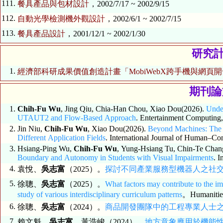
111.
餐具產品與包材設計
，2002/7/17 ~ 2002/9/15
112.
自動光學檢測機外觀設計
，2002/6/1 ~ 2002/7/15
113.
餐具產品設計
，2001/12/1 ~ 2002/1/30
研究計
1.
經濟部科研成果價值創造計畫「MobiWebX跨手機與網頁
期刊論文 
1.
Chih-Fu Wu
, Jing Qiu, Chia-Han Chou, Xiao Dou(2026).
Unde
UTAUT2 and Flow-Based Approach
. Entertainment Computing
2.
Jin Niu,
Chih‑Fu Wu
, Xiao Dou(2026).
Beyond Machines: The I
Different Application Fields
. International Journal of Human–C
3.
Hsiang-Ping Wu,
Chih-Fu Wu
, Yung-Hsiang Tu, Chin-Te Chan
Boundary and Autonomy in Students with Visual Impairments
4.
袁悅、
吳志富
（2025）。
探討不同產業服務型機器人之社交
5.
徐聰、
吳志富
（2025）。
What factors may contribute to the i
study of various interdisciplinary curriculum patterns
。Humanitie
6.
徐聰、
吳志富
（2024）。
商品開發團隊中的工程專業人士
7.
賴文魁、
吳志富
、黃浩峻（2024）。
地方意象應用於機能性