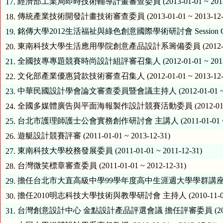
經濟部工業局即時技術輔導計畫審查委員 (2013-01-01 ~ 2013-
17.
傳統產業技術開發計畫技術審查委員 (2013-01-01 ~ 2013-12-
18.
銘傳大學2012生活福祉與綠色創意國際學術研討會 Session Chiar (20
19.
東南科技大學生活應用學院創意產品設計系籌備委員 (2012-01-01 
20.
全國技專專題競賽時尚設計組評審召集人 (2012-01-01 ~ 2013-
21.
文化部產業優惠貸款技術審查召集人 (2012-01-01 ~ 2013-12-
22.
中華民國設計學會論文審查委員暨會議主持人 (2012-01-01 ~ 201
23.
全國多媒體廣告與平面海報製作設計競賽活動委員 (2012-01-01 ~ 
24.
台北市護理師護士公會實務創作研討會 主講人 (2011-01-01 ~ 20
25.
遊艇設計競賽評審 (2011-01-01 ~ 2013-12-31)
26.
東南科技大學校務發展委員 (2011-01-01 ~ 2011-12-31)
27.
台灣微笑標章審查委員 (2011-01-01 ~ 2012-12-31)
28.
擔任台北市大直高級中學99學年度高中生涯週大學學群講座主講人 (201
29.
擔任2010明志科技大學技術與教學研討會 主持人 (2010-11-01 ~ 
30.
台灣創意設計中心 金點設計產品評選會議 擔任評審委員 (2010-11-0
31.