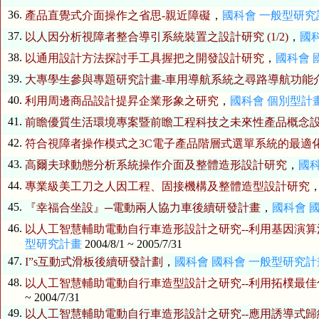
36.
產品直覺式介面操作之省思-親近障礙
，
國科會 一般型研
37.
以人因分析視障者整合導引系統裝置之設計研究 (1/2)
，
國
38.
以通用設計方法探討手工具握把之開發設計研究
，
國科會
39.
大專學生參與專題研究計畫-車用導航系統之尋路導航功能
40.
利用周邊商品設計提昇企業形象之研究
，
國科會 個別型計
41.
前瞻優質生活環境專案暨前瞻工程科技之未來性產品概念
42.
符合視障者操作模式之3C電子產品階層式選單系統的最適化介
43.
高爾夫球動態分析系統操作介面及整體造形設計研究
，
國
44.
專業級美工刀之人因工程、固接機構及整體造型設計研究
45.
『幸福合坐設』─電動兩人協力車後續研發計畫
，
國科會
46.
以人工智慧輔助電動自行車造形設計之研究--利用基因演算法
型研究計畫
2004/8/1 ~ 2005/7/31
47.
I”s互動式滑板後續研發計劃
，
國科會
國科會 一般型研究
48.
以人工智慧輔助電動自行車造型設計之研究--利用拓樸最佳化
~ 2004/7/31
49.
以人工智慧輔助電動自行車造形設計之研究--應用誘導式歸