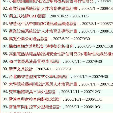
81.
小面積鋪面自動化挖掘修補機具開發可行性研究
，2008/4/1 
82.
產業設備系統設計人才培育先導型計畫
，2008/2/1 ~ 2009/1/
83.
獨立式站牌CAD圖面
，2007/10/22 ~ 2007/11/6
84.
智慧化生活中前瞻3C通訊產品概念設計
，2007/8/1 ~ 2008/7
85.
產業設備系統設計人才培育先導型計畫
，2007/8/1 ~ 2008/1/
86.
萬兆企業公司產品設計
，2007/6/29 ~ 2007/9/30
87.
機動車輛之造型設計與模擬分析研究
，2007/6/5 ~ 2007/11/3
88.
高溫電熱紡織品驗證與安全性評估研究(2)-電熱性紡織品概
89.
46吋寬螢幕液晶電視造形設計
，2007/4/15 ~ 2007/9/30
90.
新型文具設計
，2007/4/1 ~ 2008/3/31
91.
台北縣智慧型獨立式公車站牌設計
，2007/1/5 ~ 2007/9/30
92.
大學院校藝術與設計系所人才培育計畫
，2007/1/1 ~ 2007/12
93.
雙車廂體載具三維外型設計
，2006/12/11 ~ 2007/12/31
94.
雷達車與射控車內裝概念設計
，2006/10/1 ~ 2006/11/1
95.
雷達車與射控車外型概念設計
，2006/9/1 ~ 2006/10/31