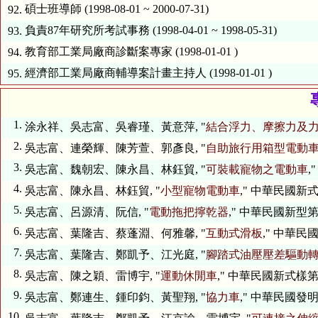
碩士班導師 (1998-08-01 ~ 2000-07-31)
92.
負責87年研究所考試事務 (1998-04-01 ~ 1998-05-31)
93.
教育部工業局廠商診斷案專家 (1998-01-01 )
94.
經濟部工業局廠商輔導案計畫主持人 (1998-01-01 )
95.
專
1.
涂永祥、吳志富、吳睿瑾、黃意萍, "
結合浮力、摩擦力及
2.
吳志富、連榮輝、陳芳萱、郭彥良, "
自助旅行用箱型電動
3.
吳志富、魏朝宏、陳永昌、林鈺貿, "
可裝載寵物之電動車
,
4.
吳志富、陳永昌、林鈺貿, "
小型寵物電動車
," 中華民國新式樣第
5.
吳志富、呂源清、阮信, "
電動拖把擰乾器
," 中華民國新型第M
6.
吳志富、葉隆吉、蔡蓬淵、何雅馨, "
互動式滑板
," 中華民國新
7.
吳志富、葉隆吉、鄭凱予、江光庭, "
腳踏式油壓壓差驅動
8.
吳志富、陳之穎、雷博宇, "
運動休閒車
," 中華民國新式樣第D
9.
吳志富、鄭連生、鍾印鈞、黃聖翔, "
協力車
," 中華民國發明
10.