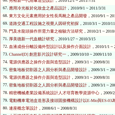
66.
秀裕新一代雨傘造型設計
，2010/12/1 ~ 2011/7/31
67.
應用冷光板於化妝盒之產品設計
，2010/9/1 ~ 2011/3/31
68.
東方文化元素應用於女性長馬靴之產品開發
，2010/9/1 ~ 20
69.
道路交通工程設施之視覺人因研究初探
，2010/3/1 ~ 2010/11
70.
門及水龍頭操作所需力量之檢驗方法研究
，2010/2/1 ~ 2010/
71.
厚美德新一代血糖計研究
，2010/1/27 ~ 2010/3/15
72.
血液成份分離設備外型設計以及操作介面設計
，2010/1/1 ~ 
73.
Channel[D] 創意影片設計研究一
，2009/10/10 ~ 2009/11/10
74.
電源供應器之操作介面與造型設計
，2009/3/1 ~ 2009/8/31
75.
密集地板切割器之人因分析與產品開發設計
，2009/3/1 ~ 20
76.
電源供應器之操作介面與造型設計
，2009/3/1 ~ 2009/8/31
77.
密集地板切割器之人因分析與產品開發設計
，2009/3/1 ~ 20
78.
精密機械產業設備系統設計人才培育教學資源中心
，2009/2/
79.
電動機車電池盒造形及接頭固接機構設計以E-Mio與ES-0
80.
連座概念筆設計
，2008/6/1 ~ 2008/8/31