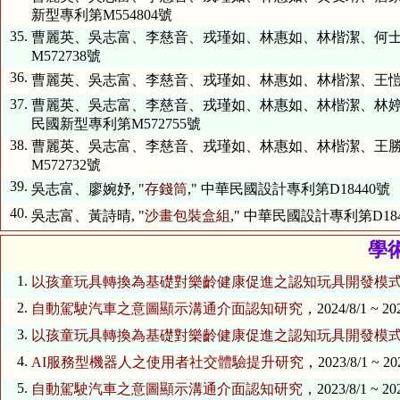
新型專利第M554804號
35.
曹麗英、吳志富、李慈音、戎瑾如、林惠如、林楷潔、何士棋、李
M572738號
36.
曹麗英、吳志富、李慈音、戎瑾如、林惠如、林楷潔、王愷毅
37.
曹麗英、吳志富、李慈音、戎瑾如、林惠如、林楷潔、林婷茹、薛
民國新型專利第M572755號
38.
曹麗英、吳志富、李慈音、戎瑾如、林惠如、林楷潔、王勝緯
M572732號
39.
吳志富、廖婉妤, "
存錢筒
," 中華民國設計專利第D18440號
40.
吳志富、黃詩晴, "
沙畫包裝盒組
," 中華民國設計專利第D184
學
1.
以孩童玩具轉換為基礎對樂齡健康促進之認知玩具開發模
2.
自動駕駛汽車之意圖顯示溝通介面認知研究
，2024/8/1 ~ 20
3.
以孩童玩具轉換為基礎對樂齡健康促進之認知玩具開發模
4.
AI服務型機器人之使用者社交體驗提升研究
，2023/8/1 ~ 20
5.
自動駕駛汽車之意圖顯示溝通介面認知研究
，2023/8/1 ~ 20