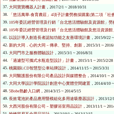
37.
大同寶寶機器人計畫
，2017/2/1 ~ 2018/10/31
38.
「悠活萬華-食育農莊」4項子計畫勞務採購案(第二項「社
39.
105年委託經營管理及行銷「台北悠活體驗館及資源館」勞
40.
105年委託經營管理及行銷「台北悠活體驗館及悠活資源館
41.
以設計導入創造長者認知功能之友善環境計畫
，2015/9/22 ~
42.
新的大同．心的大同－傳承、堅持、創新
，2015/3/1 ~ 2016/
43.
大同門市之服務體驗設計
，2015/3/1 ~ 2016/8/31
44.
「過濾型可攜式水瓶造型設計」計畫
，2015/1/1 ~ 2015/2/28
45.
桃園縣LCD智慧型公車站牌設計
，2014/11/15 ~ 2015/3/31
46.
大同醫護股份有限公司產品設計與媒體整合
，2014/10/1 ~ 2
47.
大同大學設計學院設計創意中心實體空間建置
，2014/4/10 ~
48.
5Bobe熟齡入口網
，2014/3/15 ~ 2014/5/15
49.
長效電池於產品應用暨模組化多用途吸塵器設計
，2013/12/1
50.
大西河股份有限公司－塑膠浴室用品設計
，2013/11/1 ~ 2014
51.
翰橋貿易五金用品設計
，2013/10/1 ~ 2013/12/15