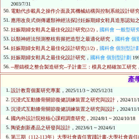
2003/7/31
50.
電動代步載具之操作介面及其機械結構與控制系統設計研
51.
應用改良式倒傳遞類神經法探討妊娠期婦女鞋具造形認知
52.
妊娠期婦女鞋具之最佳化設計研究(2/2)
，
國科會 一般型研
53.
以類神經法預測整枝剪握把造型之最適化研究
，
國科會 個
54.
妊娠期婦女鞋具之最佳化設計研究(1/2)
，
國科會 個別型計
55.
妊娠期婦女鞋具之最佳化設計研究
，
國科會 個別型計劃
199
56.
─壓鑄模之整合製造研究--子計畫三：模具之精確加工研究
產
1.
設計教育個案研究專案
，2025/11/3 ~ 2025/12/31
2.
沉浸式互動膝骨關節復健訓練裝置之研究與設計
，2024/11/1
3.
沉浸式互動膝骨關節復健訓練裝置之研究與設計
，2024/11/1
4.
國內外設計院校核心課程調查研究
，2024/8/1 ~ 2024/10/18
5.
陶瓷創新產品之研發與設計
，2023/6/1 ~ 2024/6/1
6.
第三期（112-113年）大學社會責任實踐計畫-大學社會責