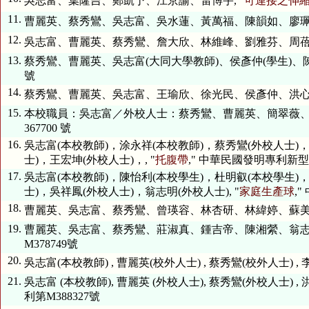
吳志富、葉隆吉、鄭凱予、江京諭、雷博宇, "
可連接之伸
11.
曹麗英、蔡秀鸞、吳志富、吳水蓮、黃萬福、陳韻如、廖珮宏
12.
吳志富、曹麗英、蔡秀鸞、詹大欣、林維峰、劉雅芬、周蓓珍
13.
蔡秀鸞、曹麗英、吳志富(大同大學教師)、侯彥仲(學生)、陳彥
號
14.
蔡秀鸞、曹麗英、吳志富、王瑜欣、徐光民、侯彥仲、洪心慈
15.
本校職員：吳志富／外校人士：蔡秀鸞、曹麗英、簡翠薇、黃
367700 號
16.
吳志富(本校教師)，涂永祥(本校教師)，蔡秀鸞(外校人士)
士)，王宏坤(外校人士)，, "
托腹帶
," 中華民國發明專利新型第M3
17.
吳志富(本校教師)，陳怡利(本校學生)，杜明叡(本校學生)
士)，吳祥鳳(外校人士)，翁志明(外校人士), "
家庭生產球
,
18.
曹麗英、吳志富、蔡秀鸞、曾瑛容、林杏研、林緯婷、蘇美禎
19.
曹麗英、吳志富、蔡秀鸞、莊淑真、鍾吉帝、陳湘縈、翁志明
M378749號
20.
吳志富(本校教師) , 曹麗英(校外人士) , 蔡秀鸞(校外人士) , 李海
21.
吳志富 (本校教師), 曹麗英 (外校人士), 蔡秀鸞(外校人士) , 洪
利第M388327號