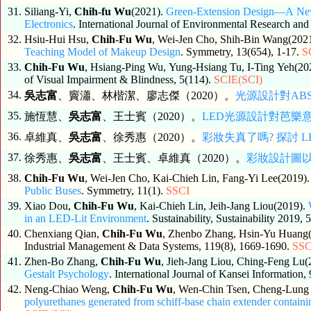
31.
Siliang-Yi,
Chih-fu Wu
(2021).
Green-Extension Design—A New S
Electronics
. International Journal of Environmental Research and
32.
Hsiu-Hui Hsu,
Chih-Fu Wu
, Wei-Jen Cho, Shih-Bin Wang(202
Teaching Model of Makeup Design
. Symmetry, 13(654), 1-17.
S
33.
Chih-Fu Wu
, Hsiang-Ping Wu, Yung-Hsiang Tu, I-Ting Yeh(20
of Visual Impairment & Blindness, 5(114).
SCIE(SCI)
34.
吳志富
、竇瀟、林楷潔、廖志傑（2020）。
光源設計對AB
35.
施恆慧、
吳志富
、王士賓（2020）。
LED光源設計對芭樂
36.
卓維真、
吳志富
、徐秀惠（2020）。
彩妝失真了嗎? 探討 
37.
徐秀惠、
吳志富
、王士賓、卓維真（2020）。
彩妝設計圖
38.
Chih-Fu Wu
, Wei-Jen Cho, Kai-Chieh Lin, Fang-Yi Lee(2019)
Public Buses
. Symmetry, 11(1).
SSCI
39.
Xiao Dou,
Chih-Fu Wu
, Kai-Chieh Lin, Jeih-Jang Liou(2019).
in an LED-Lit Environment
. Sustainability, Sustainability 2019,
40.
Chenxiang Qian,
Chih-Fu Wu
, Zhenbo Zhang, Hsin-Yu Huang
Industrial Management & Data Systems, 119(8), 1669-1690.
SSC
41.
Zhen-Bo Zhang,
Chih-Fu Wu
, Jieh-Jang Liou, Ching-Feng Lu
Gestalt Psychology
. International Journal of Kansei Information, 
42.
Neng-Chiao Weng,
Chih-Fu Wu
, Wen-Chin Tsen, Cheng-Lun
polyurethanes generated from schiff-base chain extender containi