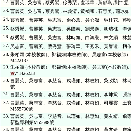
22.
曹麗英 , 吳志富 , 蔡秀鸞 , 徐秀琹 , 盧瑞華 , 黃郁琪 ,劉怡雯, 
23.
曹麗英 , 吳志富 , 蔡秀鸞 , 林義清 , 黃禎頤 , 石惠美 , 蕭冰如 ,
24.
蔡秀鸞、曹麗英、吳志富、余心蕙、吳心潔、吳桂花、蔡明芬
25.
蔡秀鸞、曹麗英、吳志富、吳國泰、劉景泰、胡瑞桃、李佩珊
26.
蔡秀鸞、曹麗英、吳志富、林時旭、白鴻殷、林文絹、林慧珍
27.
吳志富、曹麗英、蔡秀鸞、張玲華、王秀禾、黃智遠、柯依嘉
28.
朱柏穎 (本校教師)、鄭福炯(本校教師)、吳志富(本校教師)、
M422137
29.
朱柏穎 (本校教師)、鄭福炯(本校教師)、吳志富(本校教師)、
置
," I426233
30.
曹麗英、吳志富、李慈音、戎瑾如、林惠如、吳政頤、林琦雯
號
31.
曹麗英、吳志富、李慈音、戎瑾如、林惠如、李坤黛、張蓀芃
32.
曹麗英、吳志富、李慈音、戎瑾如、林惠如、司麗雲、王寶鈺
M555730號
33.
曹麗英、吳志富、李慈音、戎瑾如、林惠如、黄友靖、詹家
新型專利第M55688號
34.
曹麗英、吳志富、李慈音、戎瑾如、林惠如、黄友靖、詹家