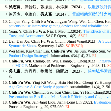
8.
吳志富
、洪晉鈺、張振波、林添勝（2024）。
以服務設計
9.
徐秀惠、卓維真、
吳志富
（2024）。
電腦輔助彩妝設計之
10.
Chujun Yang,
Chih-Fu Wu
, Jingyan Wang, Wen-Chi Chen, Ha
patients to use interactive gaming devices for hand rehabilitation
.
11.
Yuan, Y,
Chih-Fu Wu
, Niu, J, Mao, L.(2024).
The Effects of H
Trust, and Acceptance
. SAGE Open, 14(2).
SSCI
12.
Dan-Dan Xu,
Chih-Fu Wu
, Chung-Shing Wang(2023).
A Study
Symmetric Shoes
. Symmetry, 1462.
SCIE(SCI)
13.
Wei Miao, Kai-Chieh Lin,
Chih-Fu Wu
, Jie Sun, Weibo Sun, 
Product Design Strategy?
. Information, 434.(14), 21.
EI
14.
Chih-Fu, Wu
, Chung-Jen, Wu, Hsiang-Ju, Chen(2023).
Integra
and MCGP
. Mathematical Problems in Engineering, 2023, 11.
S
15.
吳志富
、許丹丹、劉孟傑、陳聞啟（2023）。
跨領域學習
8。
16.
Chih-Fu Wu
, Ying-Kit Wong, Hsiu-Hui Hsu, Cheng-Yu Huang
Age Groups: A Case Study Approach
. sustainibility, 14(4), 2156
17.
Chih-Fu Wu
, Chenhui Gao, Kai-Chieh Lin, Yi-Hsin Chang(20
Presentation on Bus Route Map Search Efficiency and Cognitiv
18.
Chih-Fu Wu
, Jeih-Jang Liou, Jiang-Long Lin(2022).
Evaluation
Procedia Engineering, 29, 975-980.
EI