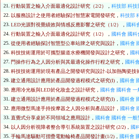
21.
行動裝置之輸入介面最適化設計研究（2/2）
，
科技部
科技
22.
以服務設計之使用者經驗探討智慧家電開發研究
，
科技部
23.
LED光源對視覺績效與情感反應影響之研究（1/2）
，
國科
24.
行動裝置之輸入介面最適化設計研究（1/2）
，
國科會
國科
25.
從使用者經驗探討智慧型公車站牌之研究與設計
，
國科會
26.
科技技術運用於可攜型腸道水療機開發與設計之研究
，
國
27.
門操作行為之人因分析與其最適化操作行程之研究
，
國科
28.
科技技術運用於現有產品之開發研究與設計-以加熱陶瓷技
29.
建立通用設計應用於產品開發過程模式之研究(I)
，
國科會
30.
應用冷光板與LED於化妝盒之設計研究
，
國科會
國科會 
31.
建立通用設計應用於產品開發過程模式之研究(I)
，
國科會
32.
應用微型馬達手持按摩器之人因分析與產品設計
，
國科會
33.
直覺式分享桌於不同領域之應用設計
，
國科會
國科會 一
34.
以人因分析視障者整合導引系統裝置之設計研究 (2/2)
，
國
35.
手輪馬達驅動可摺疊電動輪椅產品開發計畫(1/2)
，
國科會