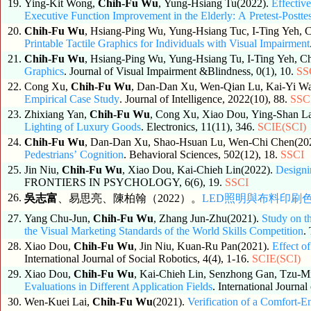
19.
Ying-Kit Wong,
Chih-Fu Wu
, Yung-Hsiang Tu(2022).
Effectiv
Executive Function Improvement in the Elderly: A Pretest-Postte
20.
Chih-Fu Wu
, Hsiang-Ping Wu, Yung-Hsiang Tuc, I-Ting Yeh,
Printable Tactile Graphics for Individuals with Visual Impairment
21.
Chih-Fu Wu
, Hsiang-Ping Wu, Yung-Hsiang Tu, I-Ting Yeh, 
Graphics
. Journal of Visual Impairment &Blindness, 0(1), 10.
SS
22.
Cong Xu,
Chih‐Fu Wu
, Dan‐Dan Xu, Wen‐Qian Lu, Kai‐Yi W
Empirical Case Study
. Journal of Intelligence, 2022(10), 88.
SSC
23.
Zhixiang Yan,
Chih-Fu Wu
, Cong Xu, Xiao Dou, Ying-Shan L
Lighting of Luxury Goods
. Electronics, 11(11), 346.
SCIE(SCI)
24.
Chih-Fu Wu
, Dan-Dan Xu, Shao-Hsuan Lu, Wen-Chi Chen(20
Pedestrians’ Cognition
. Behavioral Sciences, 502(12), 18.
SSCI
25.
Jin Niu,
Chih-Fu Wu
, Xiao Dou, Kai-Chieh Lin(2022).
Designin
FRONTIERS IN PSYCHOLOGY, 6(6), 19.
SSCI
26.
吳志富
、易思亮、陳柏翰（2022）。
LED照明與布料印刷
27.
Yang Chu-Jun,
Chih-Fu Wu
, Zhang Jun-Zhu(2021).
Study on t
the Visual Marketing Standards of the World Skills Competition
.
28.
Xiao Dou,
Chih-Fu Wu
, Jin Niu, Kuan-Ru Pan(2021).
Effect o
International Journal of Social Robotics, 4(4), 1-16.
SCIE(SCI)
29.
Xiao Dou,
Chih-Fu Wu
, Kai-Chieh Lin, Senzhong Gan, Tzu-M
Evaluations in Different Application Fields
. International Journa
30.
Wen-Kuei Lai,
Chih-Fu Wu
(2021).
Verification of a Comfort-