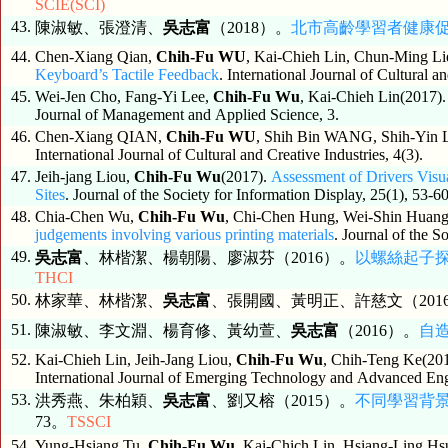
SCIE(SCI)
43.
陳淑敏、張澄清、
吳志富
（2018）。
北市高齡學習者健康
44.
Chen-Xiang Qian,
Chih-Fu WU
, Kai-Chieh Lin, Chun-Ming L
Keyboard’s Tactile Feedback
. International Journal of Cultural a
45.
Wei-Jen Cho, Fang-Yi Lee,
Chih-Fu Wu
, Kai-Chieh Lin(2017)
Journal of Management and Applied Science, 3.
46.
Chen-Xiang QIAN,
Chih-Fu WU
, Shih Bin WANG, Shih-Yin 
International Journal of Cultural and Creative Industries, 4(3).
47.
Jeih-jang Liou,
Chih-Fu Wu
(2017).
Assessment of Drivers Visu
Sites
. Journal of the Society for Information Display, 25(1), 53-6
48.
Chia-Chen Wu,
Chih-Fu Wu
, Chi-Chen Hung, Wei-Shin Huang
judgements involving various printing materials
. Journal of the S
49.
吳志富
、林楷潔、楊朝陽、廖淑芬（2016）。
以螺絲起子
THCI
50.
林家華、林楷潔、
吳志富
、張開國、黃明正、許慈文（201
51.
陳淑敏、李文淵、楊育修、黃幼萱、
吳志富
（2016）。
自
52.
Kai-Chieh Lin, Jeih-Jang Liou,
Chih-Fu Wu
, Chih-Teng Ke(20
International Journal of Emerging Technology and Advanced Engi
53.
洪秀燕、朱柏穎、
吳志富
、劉又榕（2015）。
不同學習背
73。
TSSCI
54.
Yung-Hsiang Tu,
Chih-Fu Wu
, Kai-Chich Lin, Hsiang-Ling H