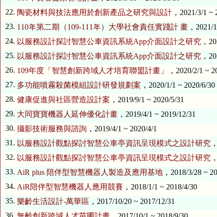
22.
陶瓷材料與技法應用於創新產品之研究與設計
，2021/3/1 ~ 
23.
110年第二期（109-111年）大學社會責任實踐計 畫
，2021/1/
24.
以服務設計探討智慧公車資訊系統App介面設計之研究
，202
25.
以服務設計探討智慧公車資訊系統App介面設計之研究
，202
26.
109年度「智慧創新跨域人才培育聯盟計畫」
，2020/2/1 ~ 2
27.
多功能噴霧殺菌模組設計研發規劃案
，2020/1/1 ~ 2020/6/30
28.
健康促進與社區營造設計案
，2019/9/1 ~ 2020/5/31
29.
大同寶寶機器人延伸優化計畫
，2019/4/1 ~ 2019/12/31
30.
攝影技術服務與諮詢
，2019/4/1 ~ 2020/4/1
31.
以服務設計觀點探討智慧公車亭資訊呈現模式之設計研究
，
32.
以服務設計觀點探討智慧公車亭資訊呈現模式之設計研究
，
33.
AiR plus 陪伴型智慧機器人製造及應用基地
，2018/3/28 ~ 20
34.
AiR陪伴型智慧機器人應用競賽
，2018/1/1 ~ 2018/4/30
35.
樂齡生活設計-萬華區
，2017/10/20 ~ 2017/12/31
36.
無齡創新跨域人才苗圃計畫
，2017/10/1 ~ 2018/9/30