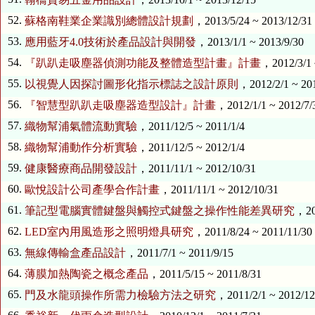
52.
蘇格南鞋業企業識別總體設計規劃
，2013/5/24 ~ 2013/12/31
53.
應用藍牙4.0技術於產品設計與開發
，2013/1/1 ~ 2013/9/30
54.
『趴趴走吸塵器偵測功能及整體造型計畫』計畫
，2012/3/1 
55.
以視覺人因探討圖形化指示標誌之設計原則
，2012/2/1 ~ 20
56.
『智慧型趴趴走吸塵器造型設計』計畫
，2012/1/1 ~ 2012/7/
57.
織物幫浦氣體流動實驗
，2011/12/5 ~ 2011/1/4
58.
織物幫浦動作分析實驗
，2011/12/5 ~ 2012/1/4
59.
健康醫療商品開發設計
，2011/11/1 ~ 2012/10/31
60.
歐悅設計公司產學合作計畫
，2011/11/1 ~ 2012/10/31
61.
筆記型電腦實體鍵盤與觸控式鍵盤之操作性能差異研究
，20
62.
LED室內用風造形之照明燈具研究
，2011/8/24 ~ 2011/11/30
63.
無線傳輸盒產品設計
，2011/7/1 ~ 2011/9/15
64.
薄膜加熱陶瓷之概念產品
，2011/5/15 ~ 2011/8/31
65.
門及水龍頭操作所需力檢驗方法之研究
，2011/2/1 ~ 2012/12