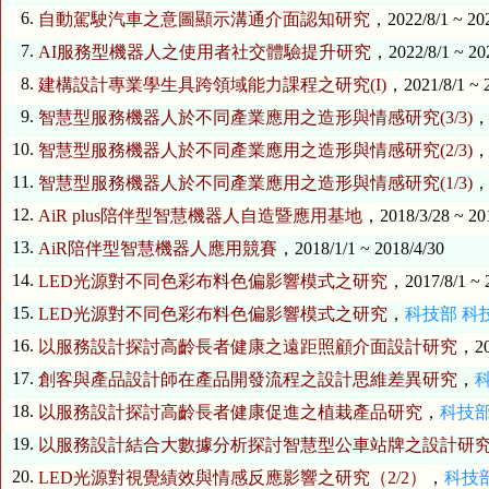
6.
自動駕駛汽車之意圖顯示溝通介面認知研究
，2022/8/1 ~ 20
7.
AI服務型機器人之使用者社交體驗提升研究
，2022/8/1 ~ 20
8.
建構設計專業學生具跨領域能力課程之研究(I)
，2021/8/1 ~ 
9.
智慧型服務機器人於不同產業應用之造形與情感研究(3/3)
，2
10.
智慧型服務機器人於不同產業應用之造形與情感研究(2/3)
，2
11.
智慧型服務機器人於不同產業應用之造形與情感研究(1/3)
，2
12.
AiR plus陪伴型智慧機器人自造暨應用基地
，2018/3/28 ~ 20
13.
AiR陪伴型智慧機器人應用競賽
，2018/1/1 ~ 2018/4/30
14.
LED光源對不同色彩布料色偏影響模式之研究
，2017/8/1 ~ 
15.
LED光源對不同色彩布料色偏影響模式之研究
，
科技部
科
16.
以服務設計探討高齡長者健康之遠距照顧介面設計研究
，20
17.
創客與產品設計師在產品開發流程之設計思維差異研究
，
18.
以服務設計探討高齡長者健康促進之植栽產品研究
，
科技
19.
以服務設計結合大數據分析探討智慧型公車站牌之設計研
20.
LED光源對視覺績效與情感反應影響之研究（2/2）
，
科技