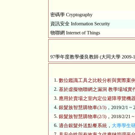
密碼學 Cryptography
資訊安全 Information Security
物聯網 Internet of Things
97學年度教學優良教師 (大同大學 2009-10
1.
數位鑑識工具之比較分析與實際案
2.
基於虛擬物聯網之漏洞 教學場域實
3.
應用於賣場之室內定位避障導覽機
4.
銀髮族智慧購物車(3/3)
，2019/2/1 ~ 2
5.
銀髮族智慧購物車(2/3)
，2018/2/21 ~
6.
適合銀髮外送點餐系統
，
大專學生
7.
具安全性與有效率之供應鏈管理平