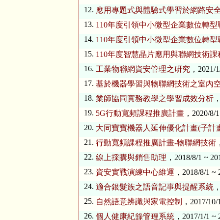
12.
應用專題式與體驗式學習於網路安
13.
110年度引領中小微型企業數位轉型戰略攻
14.
110年度引領中小微型企業數位轉
15.
110年度智慧晶片應用與聯網技術
16.
工業物聯網資安管理之研究
，2021/1/
17.
基於機器學習與物聯網技術之室內
18.
業師協同實務教學之學習成效分析
，
19.
5G行動寬頻課程推廣計畫
，2020/8/1
20.
大同寶寶機器人延伸優化計畫(子計
21.
行動寬頻課程推廣計畫-物聯網技術
，
22.
線上採購與銷售助理
，2018/8/1 ~ 20
23.
資安實戰演練中心維運
，2018/8/1 ~ 
24.
適合銀髮族之語音記事與提醒系統
，
25.
自然語意辨識與家電控制
，2017/10/1
26.
個人健康紀錄管理系統
，2017/1/1 ~ 