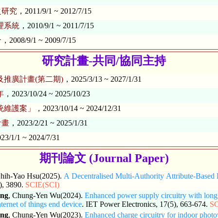
之研究
，2011/9/1 ~ 2012/7/15
理系統
，2010/9/1 ~ 2011/7/15
合
，2008/9/1 ~ 2009/7/15
研究計畫-共同/協同主持
推廣計畫(第二期)
，2025/3/13 ~ 2027/1/31
年
，2023/10/24 ~ 2025/10/23
系統維護案」
，2023/10/14 ~ 2024/12/31
計畫
，2023/2/21 ~ 2025/1/31
3/1/1 ~ 2024/7/31
期刊論文 (Journal Paper)
Chih-Yao Hsu(2025).
A Decentralised Multi-Authority Attribute-Based 
7), 3890.
SCIE(SCI)
ang
, Chung-Yen Wu(2024).
Enhanced power supply circuitry with long 
ternet of things end device
. IET Power Electronics, 17(5), 663-674.
SC
ang
, Chung-Yen Wu(2023).
Enhanced charge circuitry for indoor photov