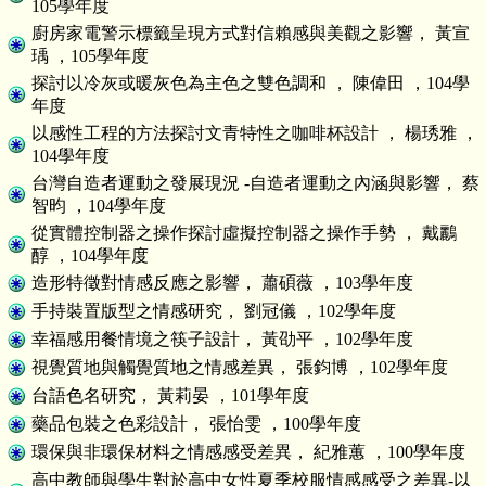
105學年度
廚房家電警示標籤呈現方式對信賴感與美觀之影響， 黃宣
瑀 ，105學年度
探討以冷灰或暖灰色為主色之雙色調和 ， 陳偉田 ，104學
年度
以感性工程的方法探討文青特性之咖啡杯設計 ， 楊琇雅 ，
104學年度
台灣自造者運動之發展現況 -自造者運動之內涵與影響， 蔡
智昀 ，104學年度
從實體控制器之操作探討虛擬控制器之操作手勢 ， 戴鸝
醇 ，104學年度
造形特徵對情感反應之影響， 蕭碩薇 ，103學年度
手持裝置版型之情感研究， 劉冠儀 ，102學年度
幸福感用餐情境之筷子設計， 黃劭平 ，102學年度
視覺質地與觸覺質地之情感差異， 張鈞博 ，102學年度
台語色名研究， 黃莉晏 ，101學年度
藥品包裝之色彩設計， 張怡雯 ，100學年度
環保與非環保材料之情感感受差異， 紀雅蕙 ，100學年度
高中教師與學生對於高中女性夏季校服情感感受之差異-以