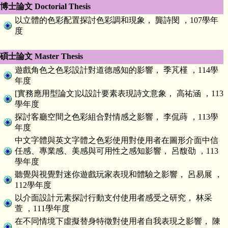
博士論文 Doctorial Thesis
以立體的色彩配置探討色彩調和現象， 龔詩閔 ，107學年
度
碩士論文 Master Thesis
遊戲角色之色彩設計對道德感知的影響， 季芃槿 ，114學
年度
[實務應用型論文]以設計要素表現詩文意象， 高祐涵 ，113
學年度
探討客廳空間之色彩組合對情感之影響， 李侃蒔 ，113學
年度
中文字體與英文字體之色彩使用對使用者在圖形介面中信
任感、專業感、美感與可用性之感知影響， 呂馥劭 ，113
學年度
聽覺與視覺對迷你遊戲玩家表現和體驗之影響， 呂易展 ，
112學年度
以介面設計元素探討行動支付使用者感受之研究， 林采
萱 ，111學年度
在不同情境下虛擬替身特徵對使用者自我表現之影響， 陳