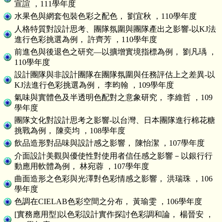
宣諠 ，111學年度
水果色與網套包裝色彩之配色， 劉宜秋 ，110學年度
人格特質對設計思考、團隊氛圍與團隊產出之影響-以KJ法
進行色彩挑選為例， 許齊芳 ，110學年度
前進色與後退色之研究—以擴增實境指標為例， 劉凡瑀 ，
110學年度
設計團隊與非設計團隊在團隊氛圍與任務評估上之差異-以
KJ法進行色彩挑選為例， 李昀翰 ，109學年度
氣味與實體色及半透明色配對之意象研究， 李維哲 ，109
學年度
團隊文化對設計思考之影響-以台灣、日本團隊進行棉花糖
挑戰為例， 陳奕均 ，108學年度
飲品造形對品味與設計感之影響， 陳怡潔 ，107學年度
介面設計美觀與優使性對使用者信任感之影響－以銀行行
動應用軟體為例， 林宛蓉 ，107學年度
曲面造形之色彩與光澤對色彩情感之影響， 洪瑞珠 ，106
學年度
色調在CIELAB色彩空間之分布， 黃瑜雯 ，106學年度
[實務應用型]以色彩設計實作探討色彩調和論， 楊晉安 ，