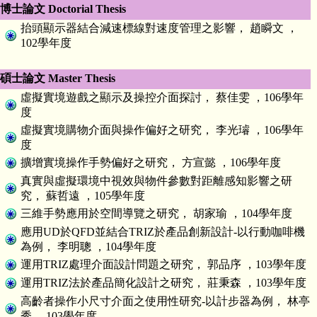
博士論文 Doctorial Thesis
抬頭顯示器結合減速標線對速度管理之影響， 趙瞬文 ，
102學年度
碩士論文 Master Thesis
虛擬實境遊戲之顯示及操控介面探討， 蔡佳雯 ，106學年
度
虛擬實境購物介面與操作偏好之研究， 李光璿 ，106學年
度
擴增實境操作手勢偏好之研究， 方宣懿 ，106學年度
真實與虛擬環境中視效與物件參數對距離感知影響之研
究， 蘇哲遠 ，105學年度
三維手勢應用於空間導覽之研究， 胡家瑜 ，104學年度
應用UD於QFD並結合TRIZ於產品創新設計-以行動咖啡機
為例， 李明聰 ，104學年度
運用TRIZ處理介面設計問題之研究， 郭品序 ，103學年度
運用TRIZ法於產品簡化設計之研究， 莊秉森 ，103學年度
高齡者操作小尺寸介面之使用性研究-以計步器為例， 林亭
秀 ，103學年度