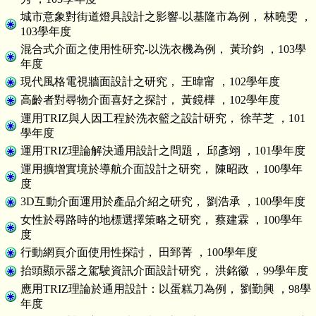
城市意象對街道燈具設計之影響-以基隆市為例， 林曉雯 ，
103學年度
混合式介面之使用性研究-以洗衣機為例， 黃玠鈞 ，103學
年度
現代風格電視牆面設計之研究， 王暐甯 ，102學年度
高齡者對尋物介面喜好之探討， 黃鏡樺 ，102學年度
運用TRIZ與人因工程於洗衣籃之設計研究， 徐芊芝 ，101
學年度
運用TRIZ理論解決通用設計之問題， 邱彥翊 ，101學年度
運用擴增實境於導航介面設計之研究， 陳昭政 ，100學年
度
3D互動介面運用於產品介紹之研究， 劉浩承 ，100學年度
女性於尋路時的地標選擇策略之研究， 蔡建霖 ，100學年
度
行動網頁介面使用性探討， 田郅菁 ，100學年度
抬頭顯示器之駕駛資訊介面設計研究， 洪銘徽 ，99學年度
應用TRIZ理論於通用設計：以蛋糕刀為例， 劉勤興 ，98學
年度